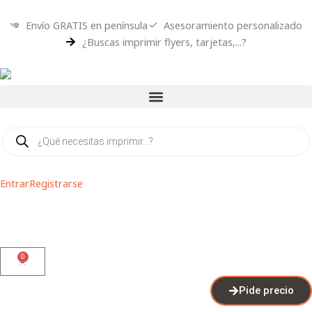
Ir
al
Envío GRATIS en península
Asesoramiento personalizado
contenido
¿Buscas imprimir flyers, tarjetas,...?
Búsqueda
de
productos
Entrar
Registrarse
0
Cart
Pide precio